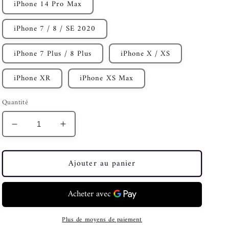
iPhone 14 Pro Max
iPhone 7 / 8 / SE 2020
iPhone 7 Plus / 8 Plus
iPhone X / XS
iPhone XR
iPhone XS Max
Quantité
Réduire
Augmenter
la
la
quantité
quantité
Ajouter au panier
de
de
Purse
Purse
Coin
Coin
Strap
Strap
Phone
Phone
Case
Case
Plus de moyens de paiement