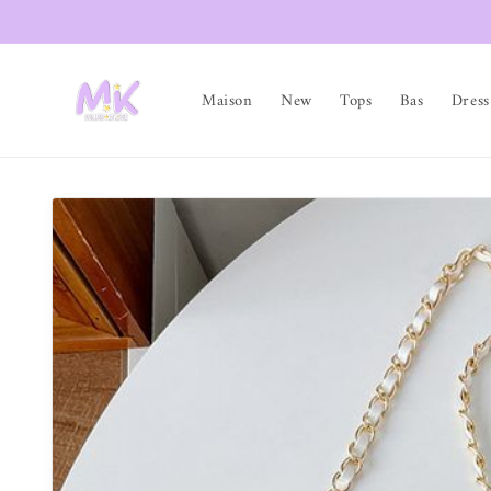
et passer
au
contenu
Maison
New
Tops
Bas
Dress
Passer aux
informations
produits