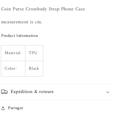
Crossbody
Crossbody
Coin Purse Crossbody Strap Phone Case
measurement is cm.
Product Information
Material:
TPU
Color:
Black
Expédition & retours
Partager